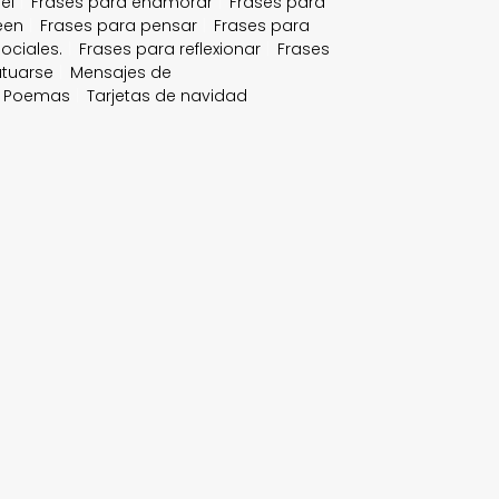
el
Frases para enamorar
Frases para
een
Frases para pensar
Frases para
ociales.
Frases para reflexionar
Frases
atuarse
Mensajes de
Poemas
Tarjetas de navidad