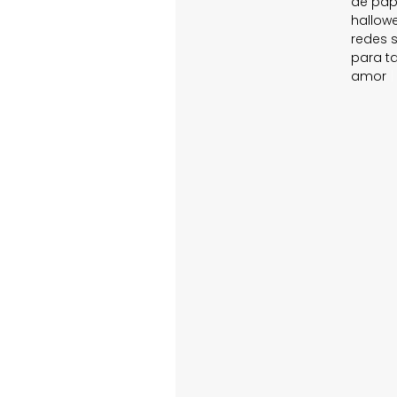
de pap
hallow
redes s
para t
amor