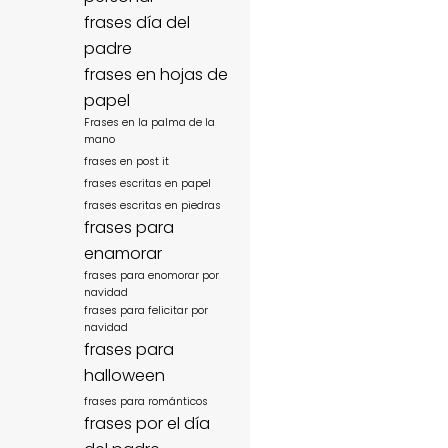
frases día del
padre
frases en hojas de
papel
Frases en la palma de la
mano
frases en post it
frases escritas en papel
frases escritas en piedras
frases para
enamorar
frases para enomorar por
navidad
frases para felicitar por
navidad
frases para
halloween
frases para románticos
frases por el día