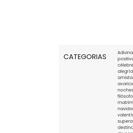
Adivin
CATEGORIAS
positiv
célebr
alegrí
amist
avarici
noche
filósofo
matrim
navida
valentí
supera
destin