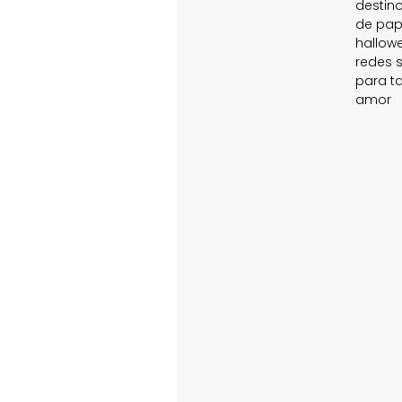
destin
de pap
hallow
redes s
para t
amor