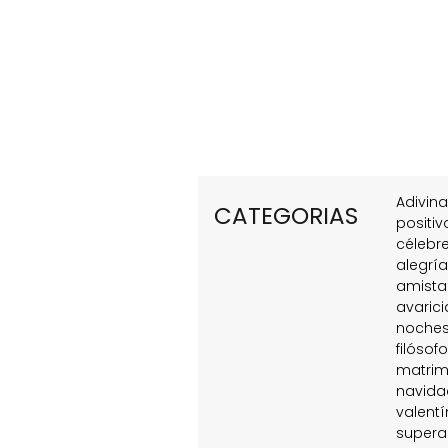
Adivin
CATEGORIAS
positiv
célebr
alegrí
amist
avarici
noche
filósofo
matrim
navida
valentí
supera