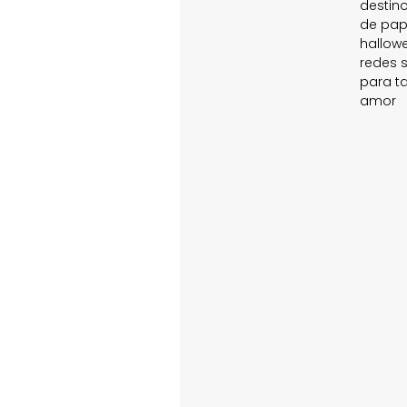
destin
de pap
hallow
redes s
para t
amor