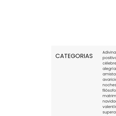
Adivin
CATEGORIAS
positiv
célebr
alegrí
amist
avarici
noche
filósofo
matrim
navida
valentí
supera