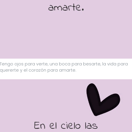
Tengo ojos para verte, una boca para besarte, la vida para
quererte y el corazón para amarte.