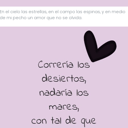
En el cielo las estrellas, en el campo las espinas, y en medio
de mi pecho un amor que no se olvida.