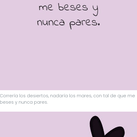
Correría los desiertos, nadaría los mares, con tal de que me
beses y nunca pares.