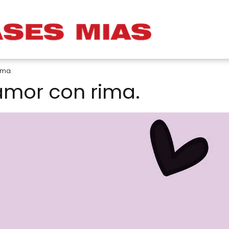
ima.
 amor con rima.