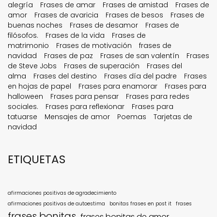
alegría
Frases de amar
Frases de amistad
Frases de
amor
Frases de avaricia
Frases de besos
Frases de
buenas noches
Frases de desamor
Frases de
filósofos.
Frases de la vida
Frases de
matrimonio
Frases de motivación
frases de
navidad
Frases de paz
Frases de san valentín
Frases
de Steve Jobs
Frases de superación
Frases del
alma
Frases del destino
Frases día del padre
Frases
en hojas de papel
Frases para enamorar
Frases para
halloween
Frases para pensar
Frases para redes
sociales.
Frases para reflexionar
Frases para
tatuarse
Mensajes de amor
Poemas
Tarjetas de
navidad
ETIQUETAS
afirmaciones positivas de agradecimiento
afirmaciones positivas de autoestima
bonitas frases en post it
frases
frases bonitas
frases bonitas de amor